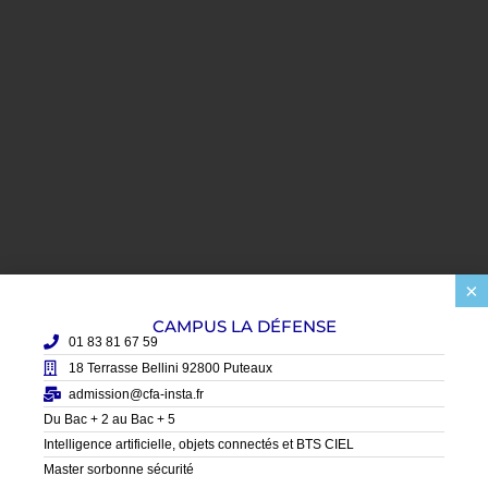
×
CAMPUS LA DÉFENSE
01 83 81 67 59
18 Terrasse Bellini 92800 Puteaux
admission@cfa-insta.fr
Du Bac + 2 au Bac + 5
Intelligence artificielle, objets connectés et BTS CIEL
Master sorbonne sécurité