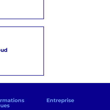
oud
ormations
Entreprise
nues