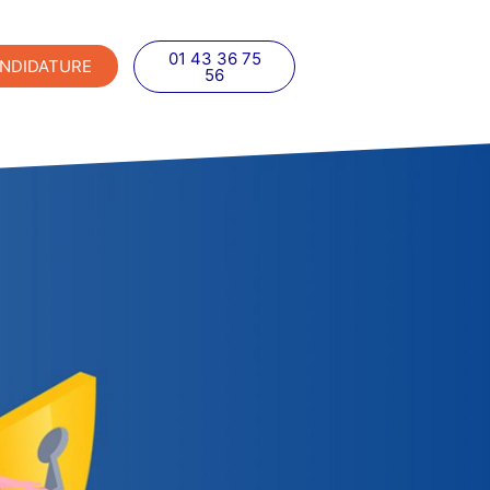
01 43 36 75
NDIDATURE
56