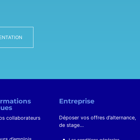
ENTATION
ormations
Entreprise
nues
Déposer vos offres d’alternance,
os collaborateurs
de stage…
rs d’emplois
Les conditions générales