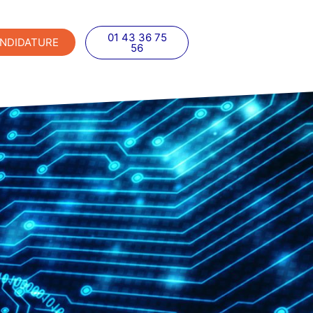
01 43 36 75
NDIDATURE
56