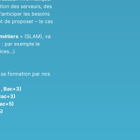
ration des serveurs, des
’anticiper les besoins
et de proposer – le cas
 métiers
» (SLAM), va
s : par exemple le
vices…)
r sa formation par nos
 , Bac+3)
 Bac+3)
Bac+5)
5)