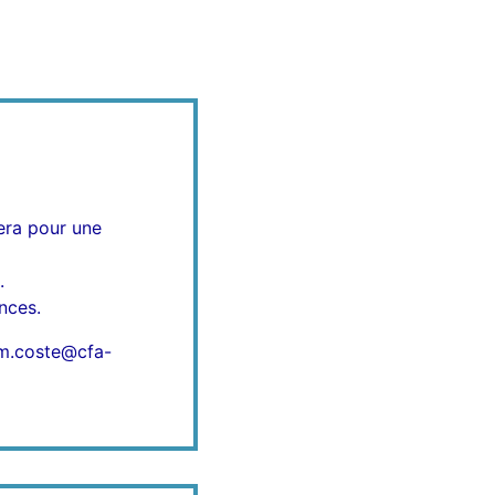
era pour une
.
nces.
 m.coste@cfa-