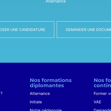
Alternance
OSER UNE CANDIDATURE
DEMANDER UNE DOCUM
Nos formations
Nos f
diplomantes
conti
 ?
Alternance
Former v
Initiale
VAE
Notre pédagogie
Demandeu