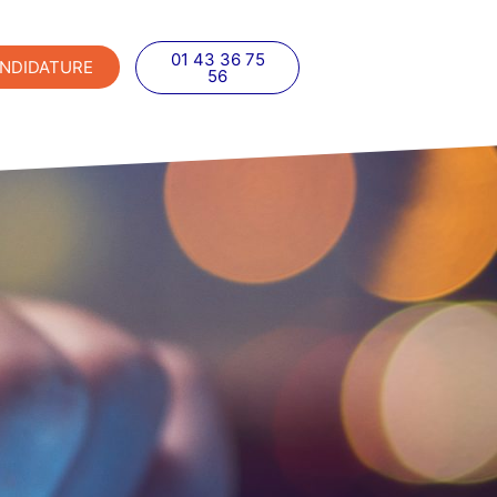
01 43 36 75
NDIDATURE
56