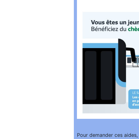
P
our demander ces aides, 